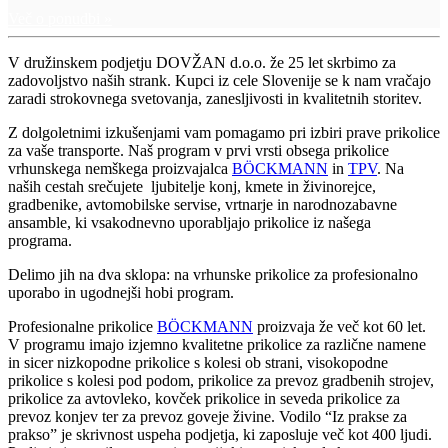
Več o ponudbi »
V družinskem podjetju DOVŽAN d.o.o. že 25 let skrbimo za
zadovoljstvo naših strank. Kupci iz cele Slovenije se k nam vračajo
zaradi strokovnega svetovanja, zanesljivosti in kvalitetnih storitev.
Z dolgoletnimi izkušenjami vam pomagamo pri izbiri prave prikolice
za vaše transporte. Naš program v prvi vrsti obsega prikolice
vrhunskega nemškega proizvajalca
BÖCKMANN
in
TPV
. Na
naših cestah srečujete ljubitelje konj, kmete in živinorejce,
gradbenike, avtomobilske servise, vrtnarje in narodnozabavne
ansamble, ki vsakodnevno uporabljajo prikolice iz našega
programa.
Delimo jih na dva sklopa: na vrhunske prikolice za profesionalno
uporabo in ugodnejši hobi program.
Profesionalne prikolice
BÖCKMANN
proizvaja že več kot 60 let.
V programu imajo izjemno kvalitetne prikolice za različne namene
in sicer nizkopodne prikolice s kolesi ob strani, visokopodne
prikolice s kolesi pod podom, prikolice za prevoz gradbenih strojev,
prikolice za avtovleko, kovček prikolice in seveda prikolice za
prevoz konjev ter za prevoz goveje živine. Vodilo “Iz prakse za
prakso” je skrivnost uspeha podjetja, ki zaposluje več kot 400 ljudi.