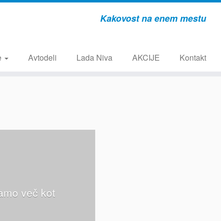
Kakovost na enem mestu
e
Avtodeli
Lada Niva
AKCIJE
Kontakt
amo več kot