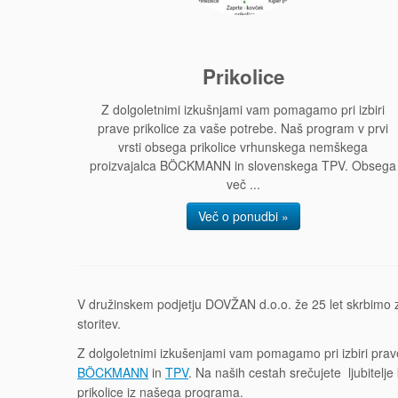
Prikolice
Z dolgoletnimi izkušnjami vam pomagamo pri izbiri
prave prikolice za vaše potrebe. Naš program v prvi
vrsti obsega prikolice vrhunskega nemškega
proizvajalca BÖCKMANN in slovenskega TPV. Obsega
več ...
Več o ponudbi »
V družinskem podjetju DOVŽAN d.o.o. že 25 let skrbimo za 
storitev.
Z dolgoletnimi izkušenjami vam pomagamo pri izbiri prav
BÖCKMANN
in
TPV
. Na naših cestah srečujete ljubitelj
prikolice iz našega programa.