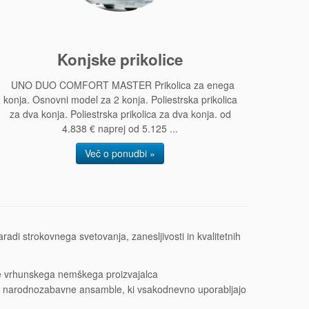
Konjske prikolice
UNO DUO COMFORT MASTER Prikolica za enega
konja. Osnovni model za 2 konja. Poliestrska prikolica
za dva konja. Poliestrska prikolica za dva konja. od
4.838 € naprej od 5.125 ...
Več o ponudbi »
adi strokovnega svetovanja, zanesljivosti in kvalitetnih
ice vrhunskega nemškega proizvajalca
je in narodnozabavne ansamble, ki vsakodnevno uporabljajo