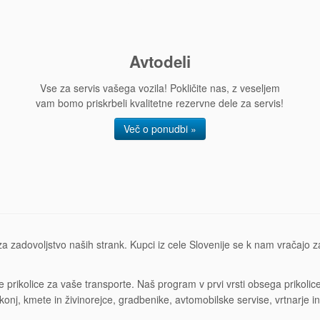
Avtodeli
Vse za servis vašega vozila! Pokličite nas, z veseljem
vam bomo priskrbeli kvalitetne rezervne dele za servis!
Več o ponudbi »
zadovoljstvo naših strank. Kupci iz cele Slovenije se k nam vračajo zar
e prikolice za vaše transporte. Naš program v prvi vrsti obsega prikol
e konj, kmete in živinorejce, gradbenike, avtomobilske servise, vrtnar