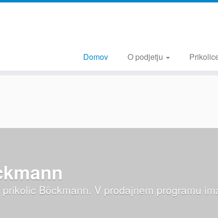
Domov
O podjetju
Prikolic
öckmann
o prikolic Böckmann. V prodajnem programu im