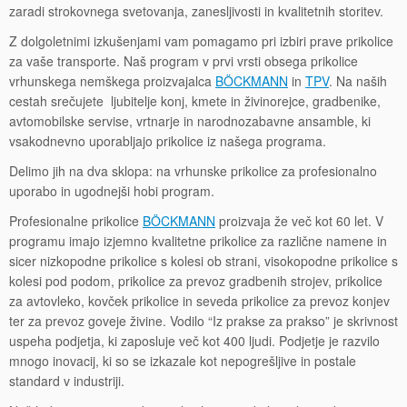
zaradi strokovnega svetovanja, zanesljivosti in kvalitetnih storitev.
Z dolgoletnimi izkušenjami vam pomagamo pri izbiri prave prikolice
za vaše transporte. Naš program v prvi vrsti obsega prikolice
vrhunskega nemškega proizvajalca
BÖCKMANN
in
TPV
. Na naših
cestah srečujete ljubitelje konj, kmete in živinorejce, gradbenike,
avtomobilske servise, vrtnarje in narodnozabavne ansamble, ki
vsakodnevno uporabljajo prikolice iz našega programa.
Delimo jih na dva sklopa: na vrhunske prikolice za profesionalno
uporabo in ugodnejši hobi program.
Profesionalne prikolice
BÖCKMANN
proizvaja že več kot 60 let. V
programu imajo izjemno kvalitetne prikolice za različne namene in
sicer nizkopodne prikolice s kolesi ob strani, visokopodne prikolice s
kolesi pod podom, prikolice za prevoz gradbenih strojev, prikolice
za avtovleko, kovček prikolice in seveda prikolice za prevoz konjev
ter za prevoz goveje živine. Vodilo “Iz prakse za prakso” je skrivnost
uspeha podjetja, ki zaposluje več kot 400 ljudi. Podjetje je razvilo
mnogo inovacij, ki so se izkazale kot nepogrešljive in postale
standard v industriji.