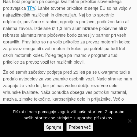
Naš hobi program pa obsega kvalitetne prikolice slovenskega
proizvajalca
TPV
. Lahke tovorne prikolice iz serije EU so na voljo v
najrazličnejših različicah in dimenzijah. Naj bo to sprednje
odpiranje, povišane stranice, ogrodje s ponjavo, podložno kolo ali
naletna zavora. Izdelane iz 1,3 mm aluminizirane pločevine ali iz
rebraste aluminizirane pločevine bodo zanesljiv partner pri vseh
opravilih. Prav tako so na voljo prikolice za prevoz motornih koles:
za prevoz enega ali dveh motornih koles, po potrebi pa tudi treh
ozkih motornih koles. Poleg tega pa imamo v programu tudi
prikolice za prevoz vozil ter različnih plovil.
Že od samih začetkov podjetja pred 25 leti pa se ukvarjamo tudi s
prodajo avtodelov za vse znamke osebnih vozil. Naše stranke nam
zaupajo že vrsto let, ker pri nas vedno dobijo rezervne dele
vrhunske kvalitete. Naša ponudba obsega ves potrošni material,
maziva, zimske tekočine, karoserijske dele in prtljažnike. Več o
našem sortimentu avtodelov lahko preberete
tukaj
.
Piškotki nam pomagajo zagotoviti naše storitve. Z uporabo
naših storitev se strinjate z uporabo piškotkov.
Sprejmi
Preberi več