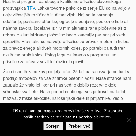
Naš hobi program pa obsega kvalitetne prikolice slovenskega
proizvajalca
TPV
. Lahke tovorne prikolice iz serije EU so na voljo v
najrazličnejših različicah in dimenzijah. Naj bo to sprednje
odpiranje, povišane stranice, ogrodje s ponjavo, podložno kolo ali
naletna zavora. Izdelane iz 1,3 mm aluminizirane pločevine ali iz
rebraste aluminizirane pločevine bodo zanesljiv partner pri vseh
opravilih. Prav tako so na voljo prikolice za prevoz motornih koles:
za prevoz enega ali dveh motornih koles, po potrebi pa tudi treh
ozkih motornih koles. Poleg tega pa imamo v programu tudi
prikolice za prevoz vozil ter različnih plovil.
Že od samih začetkov podjetja pred 25 leti pa se ukvarjamo tudi s
prodajo avtodelov za vse znamke osebnih vozil. Naše stranke nam
zaupajo že vrsto let, ker pri nas vedno dobijo rezervne dele
vrhunske kvalitete. Naša ponudba obsega ves potrošni material,
maziva, zimske tekočine, karoserijske dele in prtljažnike. Več o
našem sortimentu avtodelov lahko preberete
tukaj
.
Piškotki nam pomagajo zagotoviti naše storitve. Z uporabo
naših storitev se strinjate z uporabo piškotkov.
Sprejmi
Preberi več