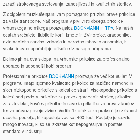
zaradi strokovnega svetovanja, zanesljivosti in kvalitetnih storitev.
Z dolgoletnimi izkušenjami vam pomagamo pri izbiri prave prikolice
za vaše transporte. Naš program v prvi vrsti obsega prikolice
vrhunskega nemškega proizvajalca
BÖCKMANN
in
TPV
. Na naših
cestah srečujete ljubitelje konj, kmete in živinorejce, gradbenike,
avtomobilske servise, vrtnarje in narodnozabavne ansamble, ki
vsakodnevno uporabljajo prikolice iz našega programa.
Delimo jih na dva sklopa: na vrhunske prikolice za profesionalno
uporabo in ugodnejši hobi program.
Profesionalne prikolice
BÖCKMANN
proizvaja že več kot 60 let. V
programu imajo izjemno kvalitetne prikolice za različne namene in
sicer nizkopodne prikolice s kolesi ob strani, visokopodne prikolice s
kolesi pod podom, prikolice za prevoz gradbenih strojev, prikolice
za avtovleko, kovček prikolice in seveda prikolice za prevoz konjev
ter za prevoz goveje živine. Vodilo “Iz prakse za prakso” je skrivnost
uspeha podjetja, ki zaposluje več kot 400 ljudi. Podjetje je razvilo
mnogo inovacij, ki so se izkazale kot nepogrešljive in postale
standard v industriji.