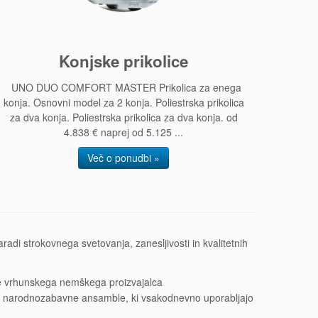
Konjske prikolice
UNO DUO COMFORT MASTER Prikolica za enega
konja. Osnovni model za 2 konja. Poliestrska prikolica
za dva konja. Poliestrska prikolica za dva konja. od
4.838 € naprej od 5.125 ...
Več o ponudbi »
adi strokovnega svetovanja, zanesljivosti in kvalitetnih
ice vrhunskega nemškega proizvajalca
je in narodnozabavne ansamble, ki vsakodnevno uporabljajo