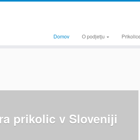
Domov
O podjetju
Prikolic
ra prikolic v Sloveniji