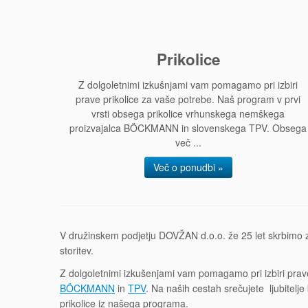
Prikolice
Z dolgoletnimi izkušnjami vam pomagamo pri izbiri
prave prikolice za vaše potrebe. Naš program v prvi
vrsti obsega prikolice vrhunskega nemškega
proizvajalca BÖCKMANN in slovenskega TPV. Obsega
več ...
Več o ponudbi »
V družinskem podjetju DOVŽAN d.o.o. že 25 let skrbimo za 
storitev.
Z dolgoletnimi izkušenjami vam pomagamo pri izbiri prav
BÖCKMANN
in
TPV
. Na naših cestah srečujete ljubitelj
prikolice iz našega programa.