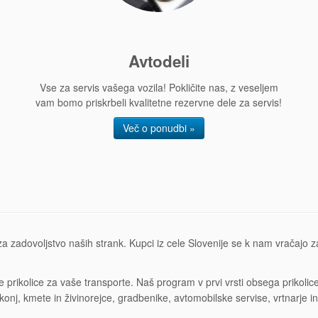
Avtodeli
Vse za servis vašega vozila! Pokličite nas, z veseljem
vam bomo priskrbeli kvalitetne rezervne dele za servis!
Več o ponudbi »
zadovoljstvo naših strank. Kupci iz cele Slovenije se k nam vračajo zar
e prikolice za vaše transporte. Naš program v prvi vrsti obsega prikol
e konj, kmete in živinorejce, gradbenike, avtomobilske servise, vrtnar