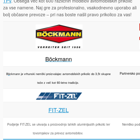
TPV
. Obsega več kot 600 različnih modelov avtomobilskih prikolic
za vse namene. Naj gre za profesionalno, vsakodnevno uporabo ali
bolj občasne prevoze – pri nas boste našli pravo prikolico za vas!
Böckmann
Partnersko po
B
ö
ckmann je vrhunski nemški proizvalajec avtomobilskih prikolic do 3,5t skupne
teže z več kot 60-letno tradicijo.
FIT-ZEL
Podjetje FIT-ZEL se ukvarja s proizvodnjo lahkih aluminijastih prikolic ter
Nemško podje
tovornjakov za prevoz avtomobilov.