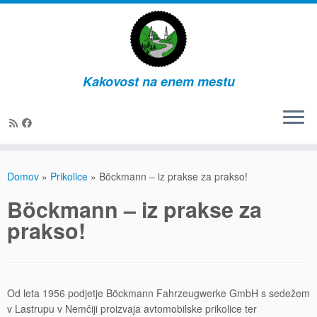
Kakovost na enem mestu
Skip
to
Domov
»
Prikolice
»
Böckmann – iz prakse za prakso!
content
Böckmann – iz prakse za
prakso!
Od leta 1956 podjetje Böckmann Fahrzeugwerke GmbH s sedežem
v Lastrupu v Nemčiji proizvaja avtomobilske prikolice ter