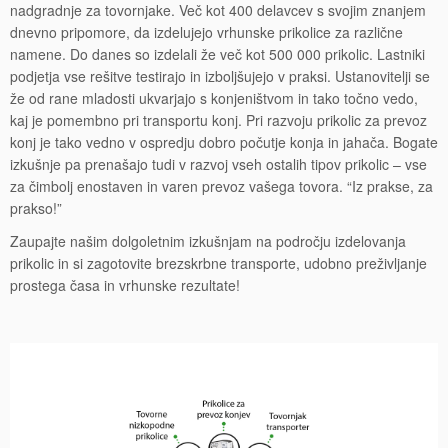
nadgradnje za tovornjake.
Več kot 400 delavcev s svojim znanjem
dnevno pripomore, da izdelujejo vrhunske prikolice za različne
namene. Do danes so izdelali že več kot 500 000 prikolic. Lastniki
podjetja vse rešitve testirajo in izboljšujejo v praksi. Ustanovitelji se
že od rane mladosti ukvarjajo s konjeništvom in tako točno vedo,
kaj je pomembno pri transportu konj. Pri razvoju prikolic za prevoz
konj je tako vedno v ospredju dobro počutje konja in jahača. Bogate
izkušnje pa prenašajo tudi v razvoj vseh ostalih tipov prikolic – vse
za čimbolj enostaven in varen prevoz vašega tovora. “Iz prakse, za
prakso!”
Zaupajte našim dolgoletnim izkušnjam na področju izdelovanja
prikolic in si zagotovite brezskrbne transporte, udobno preživljanje
prostega časa in vrhunske rezultate!