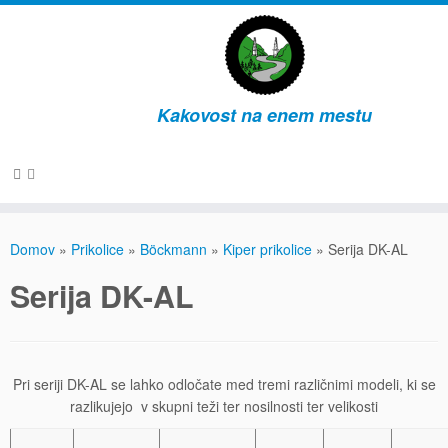
Kakovost na enem mestu
Skip
to
Domov
»
Prikolice
»
Böckmann
»
Kiper prikolice
»
Serija DK-AL
content
Serija DK-AL
Pri seriji DK-AL se lahko odločate med tremi različnimi modeli, ki se
razlikujejo v skupni teži ter nosilnosti ter velikosti