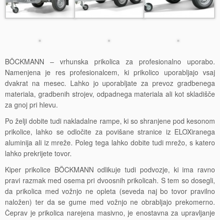
BÖCKMANN – vrhunska prikolica za profesionalno uporabo.
Namenjena je res profesionalcem, ki prikolico uporabljajo vsaj
dvakrat na mesec. Lahko jo uporabljate za prevoz gradbenega
materiala, gradbenih strojev, odpadnega materiala ali kot skladišče
za gnoj pri hlevu.
Po želji dobite tudi nakladalne rampe, ki so shranjene pod kesonom
prikolice, lahko se odločite za povišane stranice iz ELOXiranega
aluminija ali iz mreže. Poleg tega lahko dobite tudi mrežo, s katero
lahko prekrijete tovor.
Kiper prikolice BÖCKMANN odlikuje tudi podvozje, ki ima ravno
pravi razmak med osema pri dvoosnih prikolicah. S tem so dosegli,
da prikolica med vožnjo ne opleta (seveda naj bo tovor pravilno
naložen) ter da se gume med vožnjo ne obrabljajo prekomerno.
Čeprav je prikolica narejena masivno, je enostavna za upravljanje