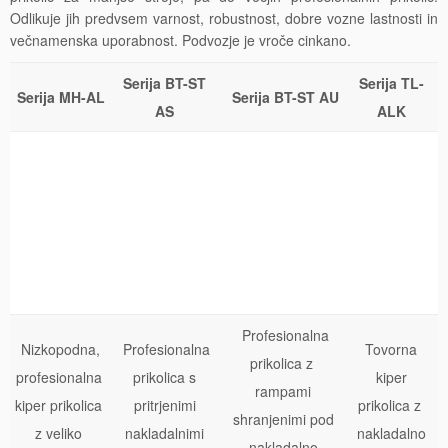
Odlikuje jih predvsem varnost, robustnost, dobre vozne lastnosti in
večnamenska uporabnost. Podvozje je vroče cinkano.
Serija BT-ST
Serija TL-
Serija MH-AL
Serija BT-ST AU
AS
ALK
Profesionalna
Nizkopodna,
Profesionalna
Tovorna
prikolica z
profesionalna
prikolica s
kiper
rampami
kiper prikolica
pritrjenimi
prikolica z
shranjenimi pod
z veliko
nakladalnimi
nakladalno
nakladalno