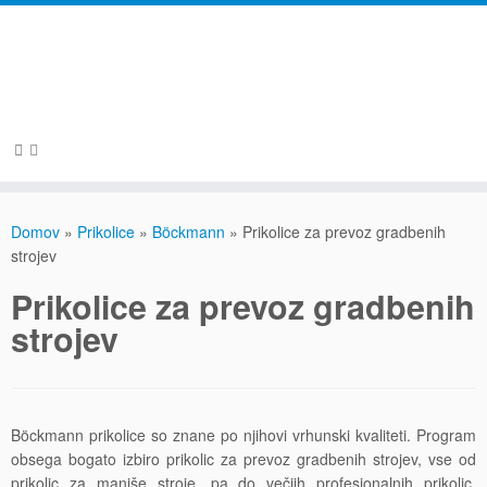
Skip
to
Domov
»
Prikolice
»
Böckmann
»
Prikolice za prevoz gradbenih
content
strojev
Prikolice za prevoz gradbenih
strojev
Böckmann prikolice so znane po njihovi vrhunski kvaliteti. Program
obsega bogato izbiro prikolic za prevoz gradbenih strojev, vse od
prikolic za manjše stroje, pa do večjih profesionalnih prikolic.